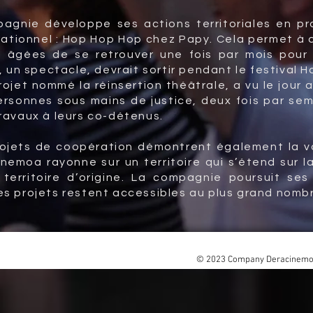
pagnie développe ses actions territoriales en p
rationnel : Hop Hop Hop chez Papy. Cela permet à 
 âgées de se retrouver une fois par mois pour p
e, un spectacle, devrait sortir pendant le festival 
projet nommé la réinsertion théâtrale, a vu le jou
rsonnes sous mains de justice, deux fois par sema
travaux à leurs co-détenus.
ojets de coopération démontrent également la vo
cinemoa rayonne sur un territoire qui s’étend sur
territoire d’origine. La compagnie poursuit se
es projets restent accessibles au plus grand nomb
© 2023 Company Deracinemo