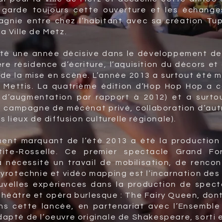
 garde toujours cette ouverture et les échanges
pagnie entre chez l’habitant avec sa création Tu
a Ville de Metz.
té une année décisive dans le développement de 
re résidence d’écriture, l’aquisition du décors e
de la mise en scène. L’année 2013 a surtout été
u Mettis. La quatrième édition d’Hop Hop Hop a co
d’augmentation par rapport à 2012) et a surt
 campagne de mécénat privé, collaboration d’autre
s lieux de diffusion culturelle régionale).
ent marquant de l’été 2013 a été la production 
ite-Rosselle. Ce premier spectacle Grand F
a nécessité un travail de mobilisation, de renc
yrotechnie et vidéo mapping est l’incarnation des 
uvelles expériences dans la production de spec
éâtre et opéra burlesque : The Fairy Queen, dont l
ns cette lancée, en partenariat avec l’Ensemble
pté de l’oeuvre originale de Shakespeare, sorti en