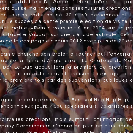
ence intitulée « De Geiger à Marie faïencière, p
vers qui se maintiendra dans les futures créations
es jauges réduites de 30 à 40 personnes et l
. Le succès de cette première édition de visite th
rmat actuel «Rien à voir» initié en 2004 sur un p
a citadelle Vauban sur une période estivale. Ce
on de la compagnie depuis 2012 avec plus de 20 da
agnie cherche son projet à tourner qui l’enverr
ue de la Reine d’Angleterre… Le Château de Malb
Bar-Le-Duc accueillera la première de création et
e et du coup la nouvelle saison touristique de
 la première fois par des subventions publiques 
agnie lance la première du Festival Hop Hop Hop, 
pendant deux jours 7 000 spectateurs, 70 artistes 
nouvelles créations, mais surtout l’affirmation
pany Deracinemoa s’ancre de plus en plus dans s
 pour la Ville de Metz et accueille cette année