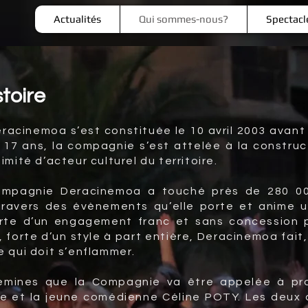
Actualités
Qui sommes-nous?
Spectacl
stoire
acinemoa s’est constituée le 10 avril 2003 avant d
 17 ans, la compagnie s’est attelée à la constru
imité d’acteur culturel du territoire.
ompagnie Deracinemoa a touché près de 280 000
ravers des évènements qu’elle porte et anime u
te d’un engagement franc et sans concession po
 forte d’un style à part entière, Deracinemoa fait, 
e qui doit s’enflammer.
emines que la Compagnie va être appelée à pro
e et la jeune comédienne Céline POTY. Les deux c